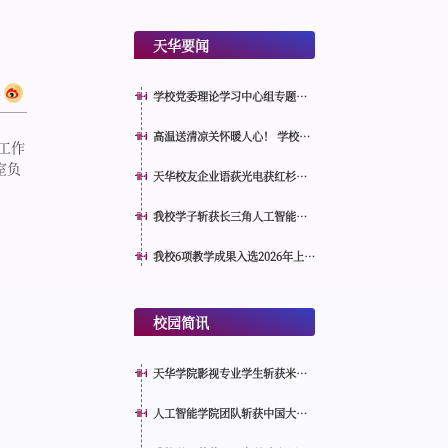
天华要闻
学校党委理论学习中心组专题学
习习近平党建思想
高温送清凉关怀暖人心！ 学校领
工作
导慰问暑期一线在岗教职工
室负
天华校友企业语荻光电获红杉中
国、智微资本联合投资！
我校学子斩获长三角人工智能奥
赛本科组总冠军 亮相2026世界人
工智能大会分论坛接受表彰
我校6项教学成果入选2026年上海
市教学改革推进项目
校园简讯
天华学院影视专业学生斩获米兰
设计周AIGC专项赛全国一等奖
人工智能学院团队斩获中国大学
生计算机设计大赛国赛三等奖