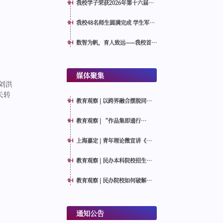
我校学子荣获2026年第十六届
MathorCup数学应用挑战赛全国
一等奖
我校48名师生圆满完成 学生军训
教官资质认证培训与考核
数智为帆，育人致远——我校首届
教育人工智能微专业结业颁证仪
式顺利举行
媒体聚集
刘洪
长转
教育观察 | 以跨界融合摆脱同质
化内卷，民办高校人工智能类专
业如何特色育人？
教育观察 | “作品集即通行
证”，AI时代要培养“AI增强型
设计创作者”
上海嘉定 | 青年理论微宣讲《青
言所见：健康到家》
教育观察 | 民办本科院校招生如
何走强？天华学院的启示：主动
转型，走高质量特色发展之路
教育观察 | 民办院校如何破解高
素质教师“招不来留不住”的困
境？
通知公告