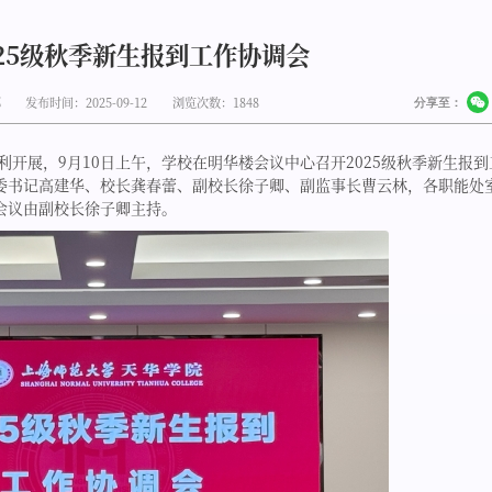
25级秋季新生报到工作协调会
部
发布时间：2025-09-12
浏览次数：
1848
分享至：
利开展，9月10日上午，学校在明华楼会议中心召开2025级秋季新生报到
委书记高建华、校长龚春蕾、副校长徐子卿、副监事长曹云林，各职能处
会议由副校长徐子卿主持。