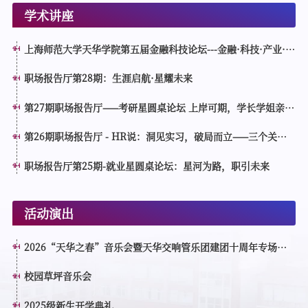
学术讲座
上海师范大学天华学院第五届金融科技论坛---金融·科技·产业·教
育相融共生 赋能高质量发展生态循环
职场报告厅第28期：生涯启航·星耀未来
第27期职场报告厅——考研星圆桌论坛 上岸可期，学长学姐亲
授：规划×方法×心态
第26期职场报告厅 - HR说：洞见实习，破局而立——三个关
键，让实习点亮未来
职场报告厅第25期-就业星圆桌论坛：星河为路，职引未来
活动演出
2026“天华之春”音乐会暨天华交响管乐团建团十周年专场演
出
校园草坪音乐会
2025级新生开学典礼