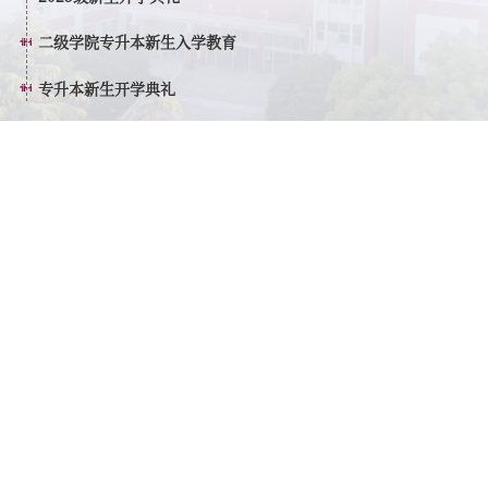
二级学院专升本新生入学教育
专升本新生开学典礼
快速链接
一网通办
信息公开
学校邮箱
资产管理
财务管理
招生咨询
走进天华
图书馆
天华智学
教务系统
二级学院
校区地址
主校区：上海市嘉定区胜辛北路1661号，201815
东校区：上海市嘉定区城北路1585弄，201807