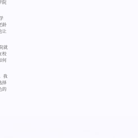
学院
学
老龄
也让
院就
在校
如何
。我
选择
色的