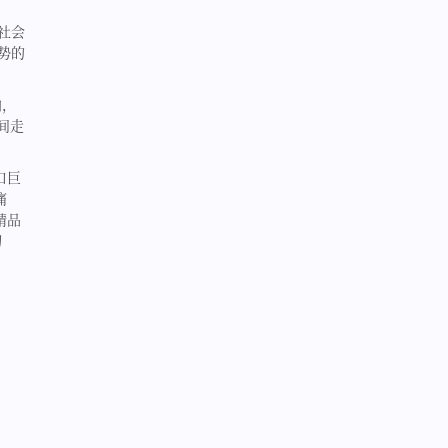
社会
势的
向，
间走
口巨
痛
精品
切