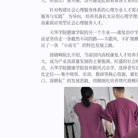
人，供需比严重失衡。这可能是此前看衰该专业的
针对构建社会心理服务体系的心理专业人才需
服务与实践” 为导向，培养具备扎实应用心理学
高素质应用型社会心理服务人才。
天华学院健康学院的另一个专业——康复治疗
而是坚持走一条截然不同的路——不跟风、不扩规模
出了一条 “小而专” 的特色发展之路。
徐晓峰院长介绍，当前国内高校康复人才培养
大，成为产业高质量发展的主要瓶颈。旺盛的社会
点，天华学院健康学院放弃跟风式办学，选择老年
化定位——集中师资、实训、教研等核心资源，紧
口、深耕耘”的发展思路，用精细化培养替代规模