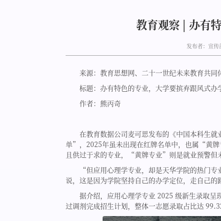
教育观察 | 办
发布者：宣传
来源：教育思想网、二十一世纪未来教育共同体等
标题：办有特色的专业，大学要摈弃跟风式办
作者：熊丙奇
在教育数据公司麦可思发布的《中国本科生就业
单”，‌2025年虽未出现在红牌名单中，也属“
且供过于求‌的专业，“黄牌专业”则是就业预警但
“但应用心理学专业，却是天华学院的热门专
说，这是因为学院坚持自己的办学定位，走自己的
据介绍，应用心理学专业 2025 级新生录
过调剂完成招生计划，整体一志愿录取占比达 99.