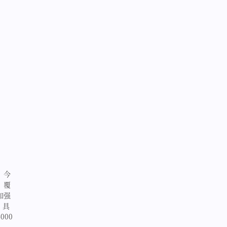
，今
，覆
加强
）具
00