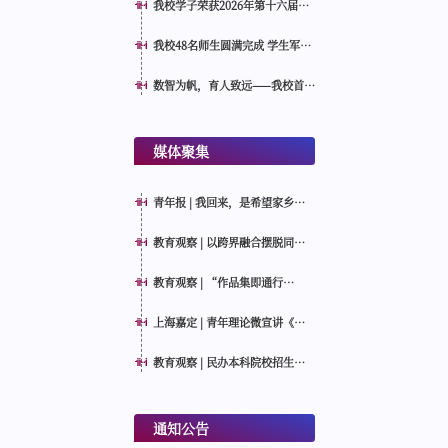
我校学子荣获2026年第十六届
MathorCup数学应用挑战赛全国
一等奖
我校48名师生圆满完成 学生军训
教官资质认证培训与考核
数智为帆，育人致远——我校首届
教育人工智能微专业结业颁证仪
式顺利举行
媒体聚集
青年报 | 我回来，是希望家乡变
得更好
教育观察 | 以跨界融合摆脱同质
化内卷，民办高校人工智能类专
业如何特色育人？
教育观察 | “作品集即通行
证”，AI时代要培养“AI增强型
设计创作者”
上海嘉定 | 青年理论微宣讲《青
言所见：健康到家》
教育观察 | 民办本科院校招生如
何走强？天华学院的启示：主动
转型，走高质量特色发展之路
通知公告