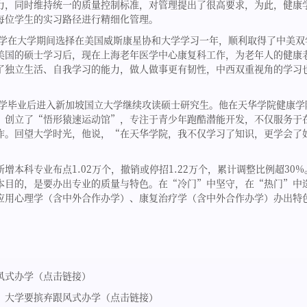
力，同时维持统一的质量控制标准，对管理提出了很高要求，为此，健康
每位学生的实习路径进行精细化管理。
同学在大学期间选择在美国威斯康星协和大学学习一年，顺利取得了中美双
美国的硕士学习后，现在上海老年医学中心康复科工作，为老年人的健康
了独立生活、自我学习的能力，做人做事更有韧性，中西双重视角的学习
同学毕业后进入新加坡国立大学继续攻读硕士研究生。他在天华学院健康学
，创立了“悟形猿速运动馆”，专注于青少年跑酷潜能开发，不仅服务于
作。回望大学时光，他说，“在天华学院，我不仅学习了知识，更学会了
本科专业布点1.02万个，撤销或停招1.22万个，累计调整比例超30%
本目的，是要办出专业的质量与特色。在“冷门”中坚守，在“热门”中
应用心理学（含中外合作办学）、康复治疗学（含中外合作办学）办出特
风式办学
（点击链接）
，大学要摈弃跟风式办学
（点击链接）