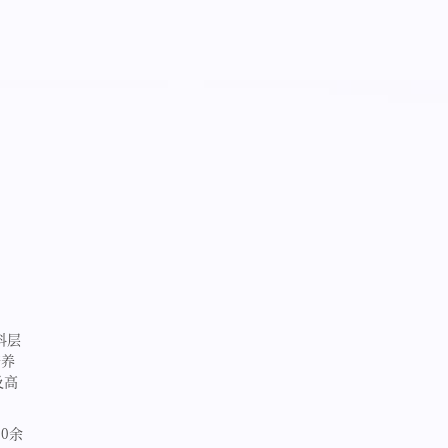
科层
培养
及高
0余