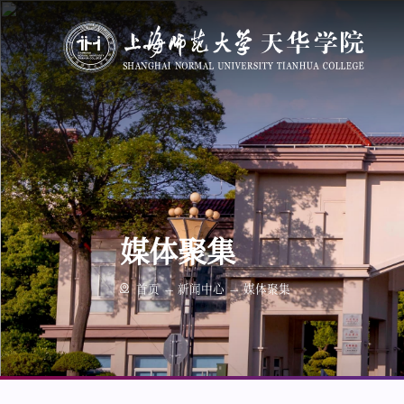
媒体聚集
首页
新闻中心
媒体聚集