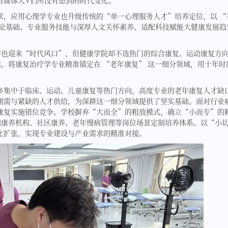
自媒体大V们所没有想到的时代变化。
求，应用心理学专业也升级传统的“单一心理服务人才”培养定位，以 “
理论基础、专业服务技能与深厚人文关怀素养、适配科技赋能大健康发展趋
学也迎来“时代风口”，但健康学院却不选热门的综合康复、运动康复方
，将康复治疗学专业精准锚定在 “老年康复” 这一细分领域，用十年时
多集中于临床、运动、儿童康复等热门方向，高度专业的老年康复人才缺
刚需与紧缺的人才供给，为深耕这一细分领域提供了坚实基础。面对行业
康复实施错位竞争。学校摒弃“大而全”的粗放模式，确立“小而专”的
扣康养机构、社区康养、老年慢病管理等岗位场景定制培养体系。以“小
化扩张，实现专业建设与产业需求的精准对接。