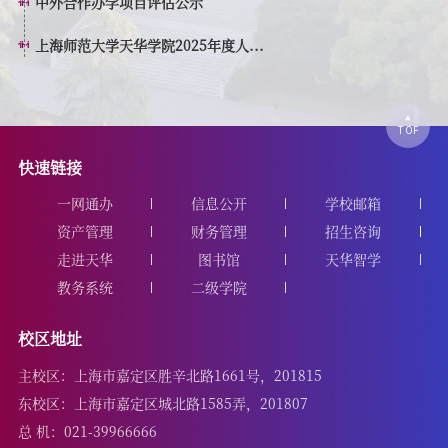
中外合作办学项目评估公示
上海师范大学天华学院2025年度人...
快速链接
一网通办
信息公开
学校邮箱
资产管理
财务管理
招生咨询
走进天华
图书馆
天华智学
教务系统
二级学院
校区地址
主校区：上海市嘉定区胜辛北路1661号，201815
东校区：上海市嘉定区城北路1585弄，201807
总 机：021-39966666