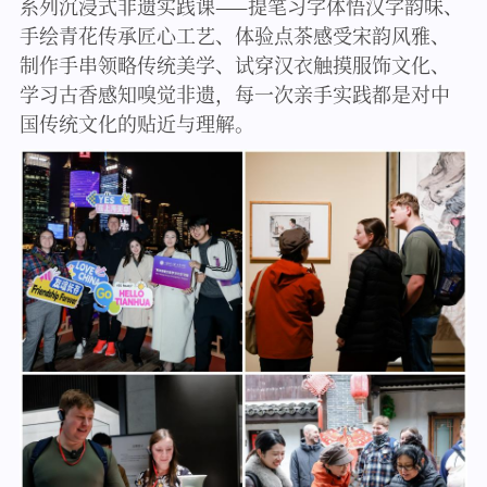
系列沉浸式非遗实践课——提笔习字体悟汉字韵味、
手绘青花传承匠心工艺、体验点茶感受宋韵风雅、
制作手串领略传统美学、试穿汉衣触摸服饰文化、
学习古香感知嗅觉非遗，每一次亲手实践都是对中
国传统文化的贴近与理解。