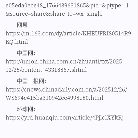
e05eda0ece48_1766489631865&pid=&ptype=-1
&source=share&share_to=wx_single
网易：
https://m.163.com/dy/article/KHEUFRI80514R9
KQ.html
中国网：
http://union.china.com.cn/zhuanti/txt/2025-
12/25/content_43318867.shtml
中国日报网：
https://cnews.chinadaily.com.cn/a/202512/26/
WS694e415ba310942cc4998c80.html
环球网：
https://yrd.huanqiu.com/article/4PjlclXYkRj