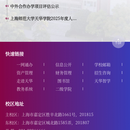
中外合作办学项目评估公示
上海师范大学天华学院2025年度人...
快速链接
一网通办
信息公开
学校邮箱
资产管理
财务管理
招生咨询
走进天华
图书馆
天华智学
教务系统
二级学院
校区地址
主校区：上海市嘉定区胜辛北路1661号，201815
东校区：上海市嘉定区城北路1585弄，201807